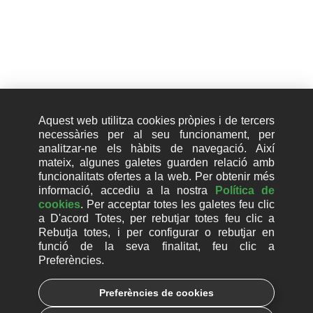
Aquest web utilitza cookies pròpies i de tercers
necessàries per al seu funcionament, per
analitzar-ne els hàbits de navegació. Així
He llegit i entès la
Política de Protecció de Dades
.
mateix, algunes galetes guarden relació amb
funcionalitats ofertes a la web. Per obtenir més
ECIX GROUP, SL, com a responsable del tractament, tractarà les dades personals amb
informació, accediu a la nostra
Política de
la finalitat de gestionar la teva candidatura i dur a terme el procés de selecció. Pots
cookies
. Per acceptar totes les galetes feu clic
consultar més informació sobre protecció de dades a la Política de Protecció de Dades i
exercir els teus drets o contactar amb el nostre delegat de protecció de dades a través
a D'acord Totes, per rebutjar totes feu clic a
de
privadesa@ecix.tech
.
Rebutja totes, i per configurar o rebutjar en
funció de la seva finalitat, feu clic a
Preferències.
Preferències de cookies