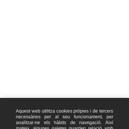
l'èxit: Privac.
Completa el formulari per
baixar el paper.
Aquest web utilitza cookies pròpies i de tercers
necessàries per al seu funcionament, per
analitzar-ne els hàbits de navegació. Així
mateix, algunes galetes guarden relació amb