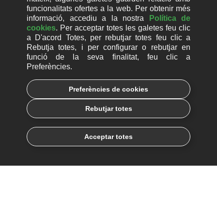
funcionalitats ofertes a la web. Per obtenir més
informació, accediu a la nostra
Política de
cookies
. Per acceptar totes les galetes feu clic
a D'acord Totes, per rebutjar totes feu clic a
Rebutja totes, i per configurar o rebutjar en
funció de la seva finalitat, feu clic a
Preferències.
He llegit i entès la
Política de Protecció de Dades
.
Preferències de cookies
Rebutjar totes
Més informació:
|
Avís Legal
Política de Protecció de Dades
Acceptar totes
Accepto rebre comunicacions comercials per part d
´EcixTech.
ECIX GROUP, SL, com a responsable del tractament, tractarà les vostres dades personals
amb la finalitat de gestionar la vostra sol·licitud d'informació. A més, si ens dónes el teu
consentiment, et remetrem comunicacions comercials amb la nostra informació i novetats.
Pots consultar més informació sobre protecció de dades a la Política de Protecció de
Dades i exercir els teus drets o contactar amb el nostre Delegat de Protecció de Dades a