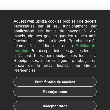
Aquest web utilitza cookies pròpies i de tercers
necessàries per al seu funcionament, per
He llegit i entès la
Política de Protecció de Dades
.
analitzar-ne els hàbits de navegació. Així
mateix, algunes galetes guarden relació amb
funcionalitats ofertes a la web. Per obtenir més
Més informació:
informació, accediu a la nostra
Política de
|
cookies
. Per acceptar totes les galetes feu clic
Avís Legal
Política de Protecció de Dades
a D'acord Totes, per rebutjar totes feu clic a
Rebutja totes, i per configurar o rebutjar en
Accepto rebre comunicacions comercials per part d
funció de la seva finalitat, feu clic a
´EcixTech.
Preferències.
Preferències de cookies
ECIX GROUP, SL, com a responsable del tractament, tractarà les vostres dades personals
amb la finalitat de gestionar la vostra sol·licitud d'informació. A més, si ens dónes el teu
consentiment, et remetrem comunicacions comercials amb la nostra informació i novetats.
Rebutjar totes
Pots consultar més informació sobre protecció de dades a la Política de Protecció de
Dades i exercir els teus drets o contactar amb el nostre Delegat de Protecció de Dades a
través de privadesa@ecix.tech.
Acceptar totes